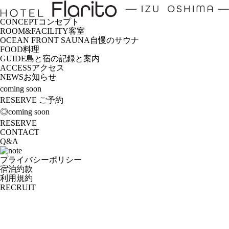
CONCEPT
コンセプト
ROOM&FACILITY
客室
OCEAN FRONT SAUNA
自慢のサウナ
FOOD
料理
GUIDE
島と宿の記録と案内
ACCESS
アクセス
NEWS
お知らせ
coming soon
RESERVE
ご予約
◎coming soon
RESERVE
CONTACT
Q&A
プライバシーポリシー
宿泊約款
利用規約
RECRUIT