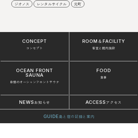
ジオノス
レンタルサイクル
元町
CONCEPT
ROOM＆FACILITY
コンセプト
客室と館内施設
OCEAN FRONT
FOOD
SAUNA
食事
自慢のオーシャンフロントサウナ
NEWS
ACCESS
お知らせ
アクセス
GUIDE
島と宿の記録と案内