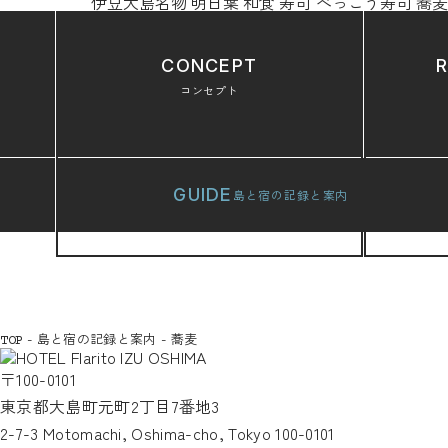
伊豆大島名物
明日葉
和食
寿司
べっこう寿司
蕎
CONCEPT
コンセプト
GUIDE
島と宿の記録と案内
-
島と宿の記録と案内
-
蕎麦
TOP
〒100-0101
東京都大島町元町2丁目7番地3
2-7-3 Motomachi, Oshima-cho, Tokyo 100-0101