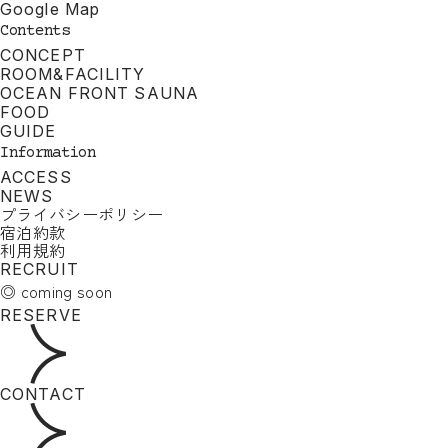
Google Map
Contents
CONCEPT
ROOM&FACILITY
OCEAN FRONT SAUNA
FOOD
GUIDE
Information
ACCESS
NEWS
プライバシーポリシー
宿泊約款
利用規約
RECRUIT
◎ coming soon
RESERVE
CONTACT