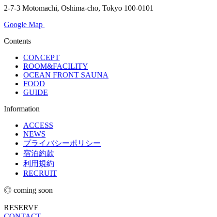
2-7-3 Motomachi, Oshima-cho, Tokyo 100-0101
Google Map
Contents
CONCEPT
ROOM&FACILITY
OCEAN FRONT SAUNA
FOOD
GUIDE
Information
ACCESS
NEWS
プライバシーポリシー
宿泊約款
利用規約
RECRUIT
◎ coming soon
RESERVE
CONTACT