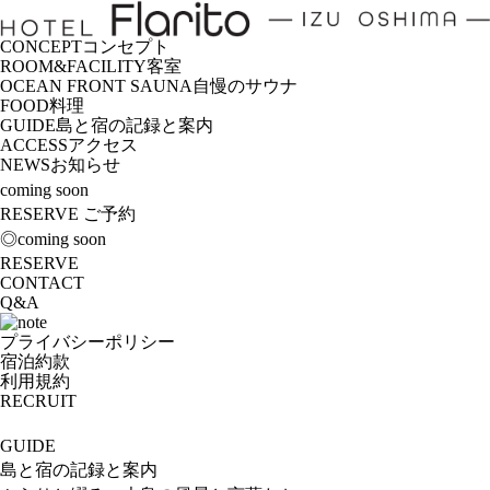
CONCEPT
コンセプト
ROOM&FACILITY
客室
OCEAN FRONT SAUNA
自慢のサウナ
FOOD
料理
GUIDE
島と宿の記録と案内
ACCESS
アクセス
NEWS
お知らせ
coming soon
RESERVE
ご予約
◎coming soon
RESERVE
CONTACT
Q&A
プライバシーポリシー
宿泊約款
利用規約
RECRUIT
GUIDE
島と宿の記録と案内