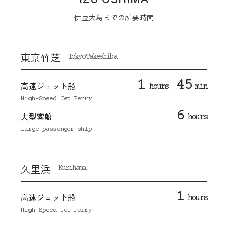
伊豆大島までの所要時間
東京竹芝
TokyoTakeshiba
1
45
高速ジェット船
hours
min
High-Speed Jet Ferry
6
大型客船
hours
Large passenger ship
久里浜
Kurihama
1
高速ジェット船
hours
High-Speed Jet Ferry