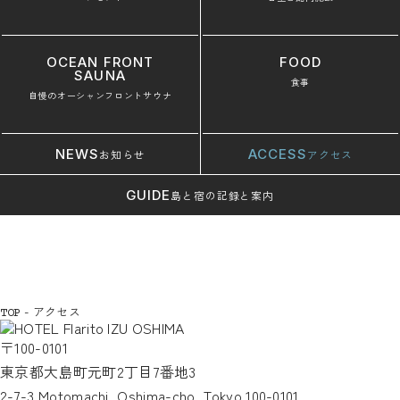
OCEAN FRONT
FOOD
SAUNA
食事
自慢のオーシャンフロントサウナ
NEWS
ACCESS
お知らせ
アクセス
GUIDE
島と宿の記録と案内
-
アクセス
TOP
〒100-0101
東京都大島町元町2丁目7番地3
2-7-3 Motomachi, Oshima-cho, Tokyo 100-0101