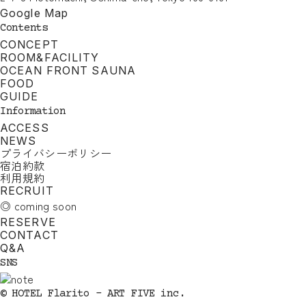
Google Map
Contents
CONCEPT
ROOM&FACILITY
OCEAN FRONT SAUNA
FOOD
GUIDE
Information
ACCESS
NEWS
プライバシーポリシー
宿泊約款
利用規約
RECRUIT
◎ coming soon
RESERVE
CONTACT
Q&A
SNS
© HOTEL Flarito - ART FIVE inc.