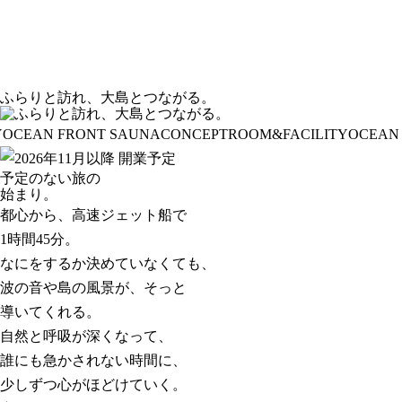
ふらりと訪れ
、
大島とつながる
。
CEAN FRONT SAUNA
CONCEPT
ROOM&FACILITY
OCEAN F
予定のない旅の
始まり。
都心から、高速ジェット船で
1時間45分。
なにをするか決めていなくても、
波の音や島の風景が、そっと
導いてくれる。
自然と呼吸が深くなって、
誰にも急かされない時間に、
少しずつ心がほどけていく。