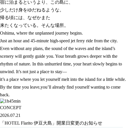
宿に泊まるというより、
この島に、
少しだけ身をゆだねるような。
帰る頃には、なぜかまた
来たくなっている。そんな場所。
Oshima, where the unplanned journey begins.
Just an hour and 45-minute high-speed jet ferry ride from the city.
Even without any plans, the sound of the waves and the island’s
scenery will gently guide you.
Your breath grows deeper with the
rhythm of nature.
In this unhurried time, your heart slowly begins to
unwind.
It’s not just a place to stay—
it’s a place where you let yourself melt into the island for a little while.
By the time you leave,
you’ll already find yourself wanting to come
back.
CONCEPT
2026.07.21
「HOTEL Flarito 伊豆大島」開業日変更のお知らせ