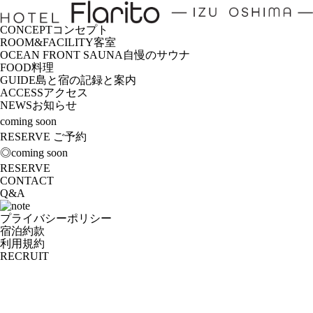
CONCEPT
コンセプト
ROOM&FACILITY
客室
OCEAN FRONT SAUNA
自慢のサウナ
FOOD
料理
GUIDE
島と宿の記録と案内
ACCESS
アクセス
NEWS
お知らせ
coming soon
RESERVE
ご予約
◎coming soon
RESERVE
CONTACT
Q&A
プライバシーポリシー
宿泊約款
利用規約
RECRUIT