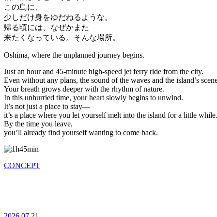
この島に、
少しだけ身をゆだねるような。
帰る頃には、なぜかまた
来たくなっている。そんな場所。
Oshima, where the unplanned journey begins.
Just an hour and 45-minute high-speed jet ferry ride from the city.
Even without any plans, the sound of the waves and the island’s scene
Your breath grows deeper with the rhythm of nature.
In this unhurried time, your heart slowly begins to unwind.
It’s not just a place to stay—
it’s a place where you let yourself melt into the island for a little while
By the time you leave,
you’ll already find yourself wanting to come back.
CONCEPT
2026.07.21