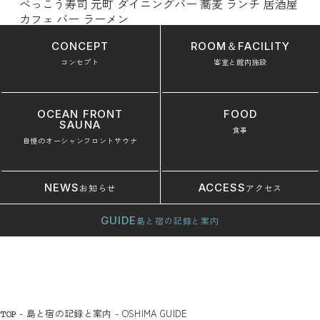
べっこう寿司
元町
ダイニングバー
蕎麦
ランチ
居酒屋
カフェ
バー
ラーメン
CONCEPT
ROOM＆FACILITY
コンセプト
客室と館内施設
OCEAN FRONT
FOOD
SAUNA
食事
自慢のオーシャンフロントサウナ
NEWS
ACCESS
お知らせ
アクセス
GUIDE
島と宿の記録と案内
-
島と宿の記録と案内
-
OSHIMA GUIDE
TOP