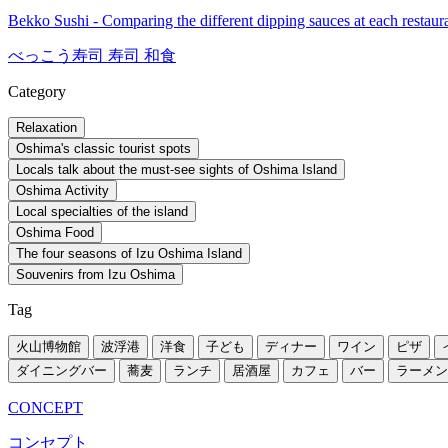
Bekko Sushi - Comparing the different dipping sauces at each restaura
べっこう寿司
寿司
和食
Category
Relaxation
Oshima's classic tourist spots
Locals talk about the must-see sights of Oshima Island
Oshima Activity
Local specialties of the island
Oshima Food
The four seasons of Izu Oshima Island
Souvenirs from Izu Oshima
Tag
火山博物館
波浮港
洋食
子ども
ディナー
ワイン
ピザ
ダイニングバー
蕎麦
ランチ
居酒屋
カフェ
バー
ラーメン
CONCEPT
コンセプト