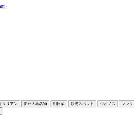
nt -
イタリアン
伊豆大島名物
明日葉
観光スポット
ジオノス
レンタ