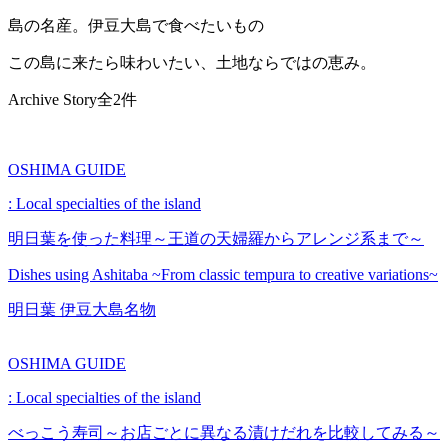
島の名産。伊豆大島で食べたいもの
この島に来たら味わいたい、土地ならではの恵み。
Archive Story
全2件
OSHIMA GUIDE
: Local specialties of the island
明日葉を使った料理～王道の天婦羅からアレンジ系まで～
Dishes using Ashitaba ~From classic tempura to creative variations~
明日葉
伊豆大島名物
OSHIMA GUIDE
: Local specialties of the island
べっこう寿司～お店ごとに異なる漬けだれを比較してみる～