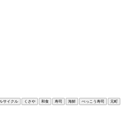
ルサイクル
くさや
和食
寿司
海鮮
べっこう寿司
元町