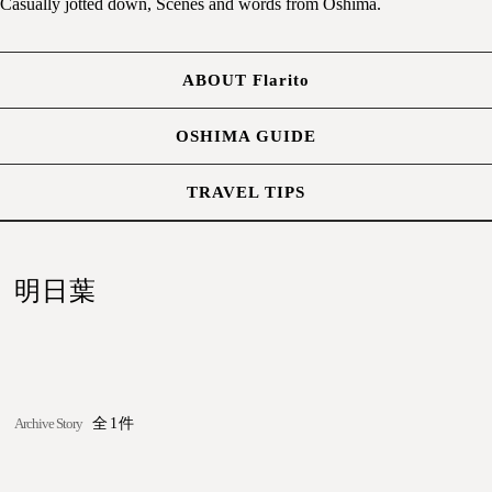
Casually jotted down, Scenes and words from Oshima.
ABOUT Flarito
OSHIMA GUIDE
TRAVEL TIPS
明日葉
Archive Story
全1件