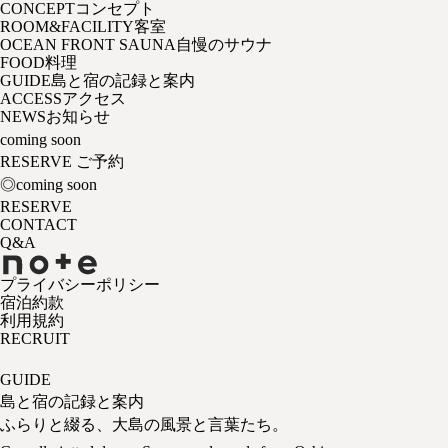
CONCEPT
コンセプト
ROOM&FACILITY
客室
OCEAN FRONT SAUNA
自慢のサウナ
FOOD
料理
GUIDE
島と宿の記録と案内
ACCESS
アクセス
NEWS
お知らせ
coming soon
RESERVE
ご予約
◎coming soon
RESERVE
CONTACT
Q&A
プライバシーポリシー
宿泊約款
利用規約
RECRUIT
GUIDE
島と宿の記録と案内
ふらりと綴る、大島の風景と言葉たち。