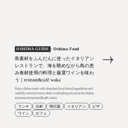
OSHIMA GUIDE
: Oshima Food
島素材をふんだんに使ったイタリアン
レストランで、海を眺めながら島の恵
み食材使用の料理と厳選ワインを味わ
う｜restrant&café waka
Enjoy dishes made with abundant local island ingredients and
carefully selected wines while overlooking the sea at this Italian
restaurant (restaurant&café waka).
ランチ
元町
明日葉
イタリアン
ピザ
ワイン
カフェ