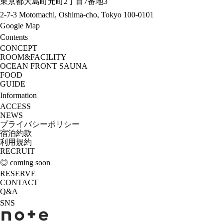
東京都大島町元町2丁目7番地3
2-7-3 Motomachi, Oshima-cho, Tokyo 100-0101
Google Map
Contents
CONCEPT
ROOM&FACILITY
OCEAN FRONT SAUNA
FOOD
GUIDE
Information
ACCESS
NEWS
プライバシーポリシー
宿泊約款
利用規約
RECRUIT
◎ coming soon
RESERVE
CONTACT
Q&A
SNS