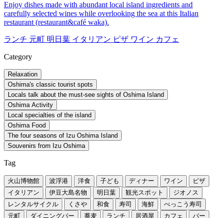
Enjoy dishes made with abundant local island ingredients and
carefully selected wines while overlooking the sea at this Italian
restaurant (restaurant&café waka).
ランチ
元町
明日葉
イタリアン
ピザ
ワイン
カフェ
Category
Relaxation
Oshima's classic tourist spots
Locals talk about the must-see sights of Oshima Island
Oshima Activity
Local specialties of the island
Oshima Food
The four seasons of Izu Oshima Island
Souvenirs from Izu Oshima
Tag
火山博物館
波浮港
洋食
子ども
ディナー
ワイン
ピザ
イタリアン
伊豆大島名物
明日葉
観光スポット
ジオノス
レンタルサイクル
くさや
和食
寿司
海鮮
べっこう寿司
元町
ダイニングバー
蕎麦
ランチ
居酒屋
カフェ
バー