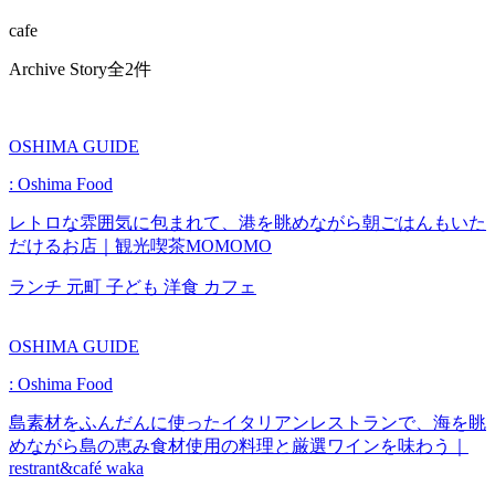
cafe
Archive Story
全2件
OSHIMA GUIDE
: Oshima Food
レトロな雰囲気に包まれて、港を眺めながら朝ごはんもいた
だけるお店｜観光喫茶MOMOMO
ランチ
元町
子ども
洋食
カフェ
OSHIMA GUIDE
: Oshima Food
島素材をふんだんに使ったイタリアンレストランで、海を眺
めながら島の恵み食材使用の料理と厳選ワインを味わう｜
restrant&café waka