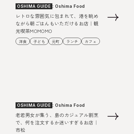
OSHIMA GUIDE
: Oshima Food
レトロな雰囲気に包まれて、港を眺め
ながら朝ごはんもいただけるお店｜観
光喫茶MOMOMO
洋食
子ども
元町
ランチ
カフェ
OSHIMA GUIDE
: Oshima Food
老若男女が集う、島のカジュアル割烹
で、何を注文するか迷いすぎるお店｜
市松