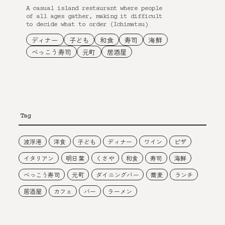
A casual island restaurant where people
of all ages gather, making it difficult
to decide what to order (Ichimatsu)
ディナー
子ども
和食
寿司
海鮮
べっこう寿司
元町
居酒屋
Tag
波浮港
洋食
子ども
ディナー
ワイン
ピザ
イタリアン
明日葉
くさや
和食
寿司
海鮮
べっこう寿司
元町
ダイニングバー
蕎麦
ランチ
居酒屋
カフェ
バー
ラーメン