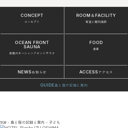
CONCEPT
ROOM＆FACILITY
コンセプト
客室と館内施設
OCEAN FRONT
FOOD
SAUNA
食事
自慢のオーシャンフロントサウナ
NEWS
ACCESS
お知らせ
アクセス
GUIDE
島と宿の記録と案内
-
島と宿の記録と案内
-
子ども
TOP