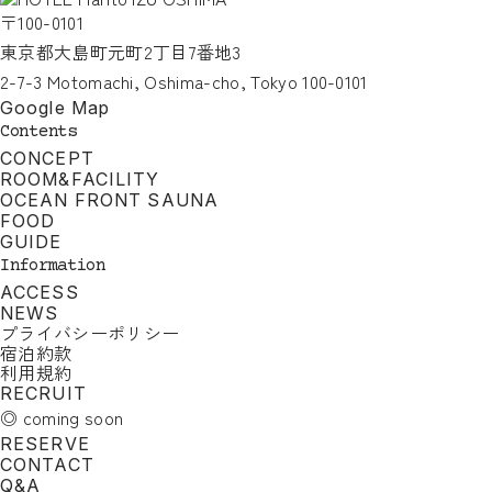
〒100-0101
東京都大島町元町2丁目7番地3
2-7-3 Motomachi, Oshima-cho, Tokyo 100-0101
Google Map
Contents
CONCEPT
ROOM&FACILITY
OCEAN FRONT SAUNA
FOOD
GUIDE
Information
ACCESS
NEWS
プライバシーポリシー
宿泊約款
利用規約
RECRUIT
◎ coming soon
RESERVE
CONTACT
Q&A