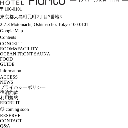
〒100-0101
東京都大島町元町2丁目7番地3
2-7-3 Motomachi, Oshima-cho, Tokyo 100-0101
Google Map
Contents
CONCEPT
ROOM&FACILITY
OCEAN FRONT SAUNA
FOOD
GUIDE
Information
ACCESS
NEWS
プライバシーポリシー
宿泊約款
利用規約
RECRUIT
◎ coming soon
RESERVE
CONTACT
Q&A