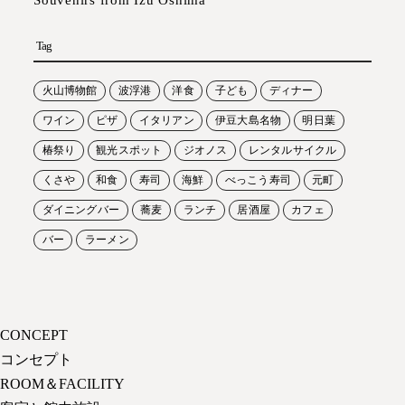
Tag
火山博物館
波浮港
洋食
子ども
ディナー
ワイン
ピザ
イタリアン
伊豆大島名物
明日葉
椿祭り
観光スポット
ジオノス
レンタルサイクル
くさや
和食
寿司
海鮮
べっこう寿司
元町
ダイニングバー
蕎麦
ランチ
居酒屋
カフェ
バー
ラーメン
CONCEPT
コンセプト
ROOM＆FACILITY