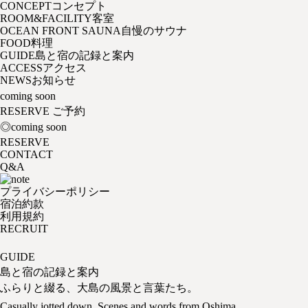
CONCEPT
コンセプト
ROOM&FACILITY
客室
OCEAN FRONT SAUNA
自慢のサウナ
FOOD
料理
GUIDE
島と宿の記録と案内
ACCESS
アクセス
NEWS
お知らせ
coming soon
RESERVE
ご予約
◎coming soon
RESERVE
CONTACT
Q&A
プライバシーポリシー
宿泊約款
利用規約
RECRUIT
GUIDE
島と宿の記録と案内
ふらりと綴る、大島の風景と言葉たち。
Casually jotted down, Scenes and words from Oshima.