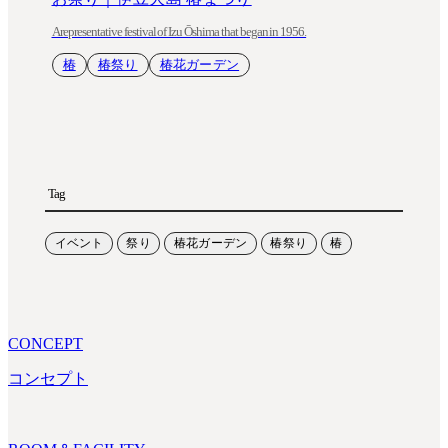
A representative festival of Izu Ōshima that began in 1956.
椿
椿祭り
椿花ガーデン
Tag
イベント
祭り
椿花ガーデン
椿祭り
椿
CONCEPT
コンセプト