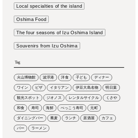
Local specialties of the island
Oshima Food
The four seasons of Izu Oshima Island
Souvenirs from Izu Oshima
Tag
火山博物館
波浮港
洋食
子ども
ディナー
ワイン
ピザ
イタリアン
伊豆大島名物
明日葉
観光スポット
ジオノス
レンタルサイクル
くさや
和食
寿司
海鮮
べっこう寿司
元町
ダイニングバー
蕎麦
ランチ
居酒屋
カフェ
バー
ラーメン