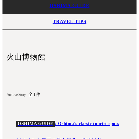
OSHIMA GUIDE
TRAVEL TIPS
火山博物館
Archive Story
全1件
OSHIMA GUIDE
: Oshima's classic tourist spots