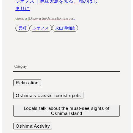
ジオノス｜伊豆大島を知る、旅のはじ
まりに
Geonous | Discover Izu Oshima from the Start
元町
ジオノス
火山博物館
Category
Relaxation
Oshima's classic tourist spots
Locals talk about the must-see sights of
Oshima Island
Oshima Activity