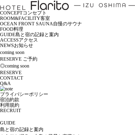
CONCEPT
コンセプト
ROOM&FACILITY
客室
OCEAN FRONT SAUNA
自慢のサウナ
FOOD
料理
GUIDE
島と宿の記録と案内
ACCESS
アクセス
NEWS
お知らせ
coming soon
RESERVE
ご予約
◎coming soon
RESERVE
CONTACT
Q&A
プライバシーポリシー
宿泊約款
利用規約
RECRUIT
GUIDE
島と宿の記録と案内