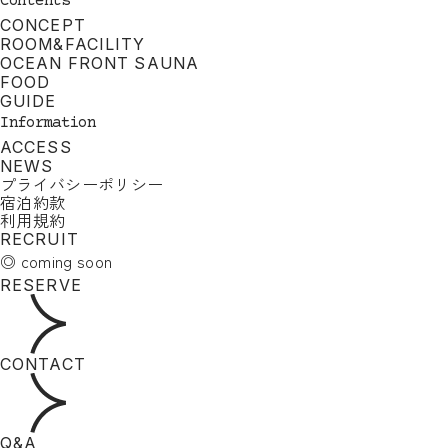
Contents
CONCEPT
ROOM&FACILITY
OCEAN FRONT SAUNA
FOOD
GUIDE
Information
ACCESS
NEWS
プライバシーポリシー
宿泊約款
利用規約
RECRUIT
◎ coming soon
RESERVE
CONTACT
Q&A