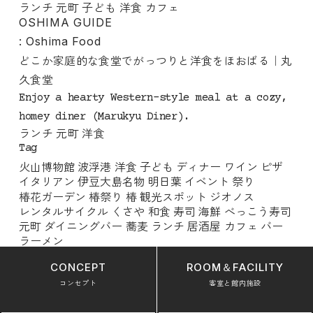
ランチ
元町
子ども
洋食
カフェ
OSHIMA GUIDE
: Oshima Food
どこか家庭的な食堂でがっつりと洋食をほおばる｜丸
久食堂
Enjoy a hearty Western-style meal at a cozy,
homey diner (Marukyu Diner).
ランチ
元町
洋食
Tag
火山博物館
波浮港
洋食
子ども
ディナー
ワイン
ピザ
イタリアン
伊豆大島名物
明日葉
イベント
祭り
椿花ガーデン
椿祭り
椿
観光スポット
ジオノス
レンタルサイクル
くさや
和食
寿司
海鮮
べっこう寿司
元町
ダイニングバー
蕎麦
ランチ
居酒屋
カフェ
バー
ラーメン
CONCEPT
ROOM＆FACILITY
コンセプト
客室と館内施設