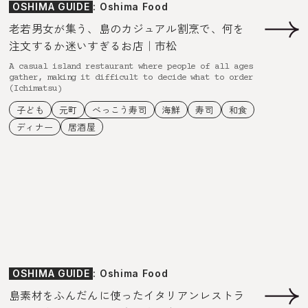
OSHIMA GUIDE
: Oshima Food
老若男女が集う、島のカジュアル割烹で、何を
注文するか迷いすぎるお店｜市松
A casual island restaurant where people of all ages
gather, making it difficult to decide what to order
(Ichimatsu)
子ども
元町
べっこう寿司
海鮮
寿司
和食
ディナー
居酒屋
OSHIMA GUIDE
: Oshima Food
島素材をふんだんに使ったイタリアンレストラ