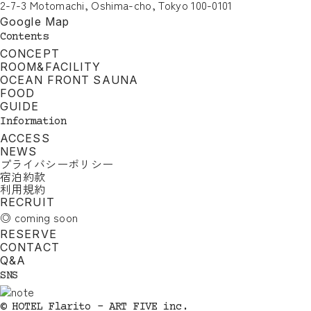
2-7-3 Motomachi, Oshima-cho, Tokyo 100-0101
Google Map
Contents
CONCEPT
ROOM&FACILITY
OCEAN FRONT SAUNA
FOOD
GUIDE
Information
ACCESS
NEWS
プライバシーポリシー
宿泊約款
利用規約
RECRUIT
◎ coming soon
RESERVE
CONTACT
Q&A
SNS
© HOTEL Flarito - ART FIVE inc.