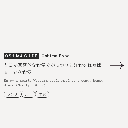
OSHIMA GUIDE
: Oshima Food
どこか家庭的な食堂でがっつりと洋食をほおば
る｜丸久食堂
Enjoy a hearty Western-style meal at a cozy, homey
diner (Marukyu Diner).
ランチ
元町
洋食