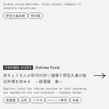
Dishes using Ashitaba ~From classic tempura to
creative variations~
伊豆大島名物
明日葉
OSHIMA GUIDE
: Oshima Food
赤ちょうちんが目印の渋い酒場で伊豆大島の地
元料理を攻める ～居酒屋 島～
Explore local Izu Oshima cuisine at this charming
bar marked by its red lanterns – Izakaya Shima
居酒屋
元町
くさや
べっこう寿司
和食