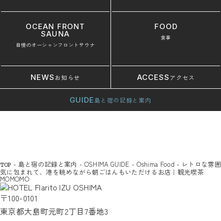
OCEAN FRONT
FOOD
SAUNA
食事
自慢のオーシャンフロントサウナ
NEWS
ACCESS
お知らせ
アクセス
GUIDE
島と宿の記録と案内
-
島と宿の記録と案内
-
OSHIMA GUIDE
-
Oshima Food
-
レトロな雰囲
TOP
気に包まれて、港を眺めながら朝ごはんもいただけるお店｜観光喫茶
MOMOMO
〒100-0101
東京都大島町元町2丁目7番地3