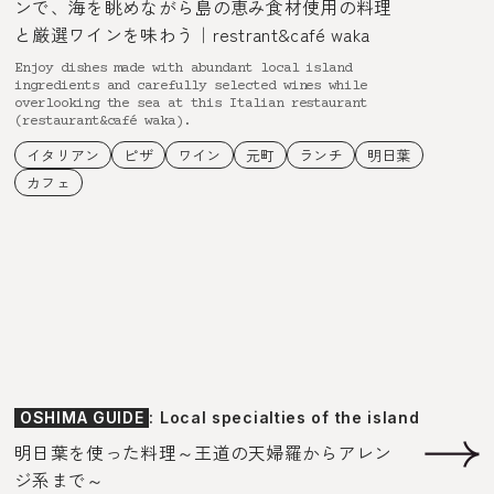
ンで、海を眺めながら島の恵み食材使用の料理
と厳選ワインを味わう｜restrant&café waka
Enjoy dishes made with abundant local island
ingredients and carefully selected wines while
overlooking the sea at this Italian restaurant
(restaurant&café waka).
イタリアン
ピザ
ワイン
元町
ランチ
明日葉
カフェ
OSHIMA GUIDE
: Local specialties of the island
明日葉を使った料理～王道の天婦羅からアレン
ジ系まで～