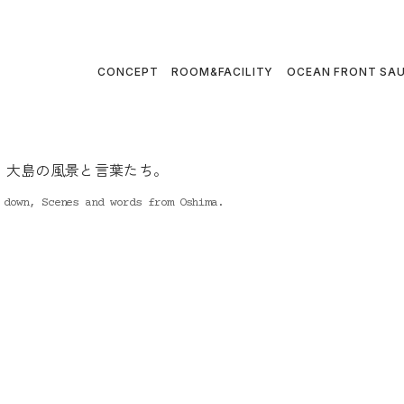
CONCEPT
ROOM&FACILITY
OCEAN FRONT SA
、大島の風景と言葉たち。
 down, Scenes and words from Oshima.