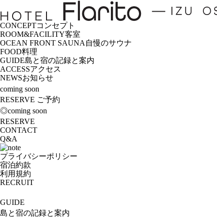
CONCEPT
コンセプト
ROOM&FACILITY
客室
OCEAN FRONT SAUNA
自慢のサウナ
FOOD
料理
GUIDE
島と宿の記録と案内
ACCESS
アクセス
NEWS
お知らせ
coming soon
RESERVE
ご予約
◎coming soon
RESERVE
CONTACT
Q&A
プライバシーポリシー
宿泊約款
利用規約
RECRUIT
GUIDE
島と宿の記録と案内