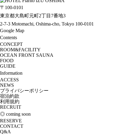
〒100-0101
東京都大島町元町2丁目7番地3
2-7-3 Motomachi, Oshima-cho, Tokyo 100-0101
Google Map
Contents
CONCEPT
ROOM&FACILITY
OCEAN FRONT SAUNA
FOOD
GUIDE
Information
ACCESS
NEWS
プライバシーポリシー
宿泊約款
利用規約
RECRUIT
◎ coming soon
RESERVE
CONTACT
Q&A