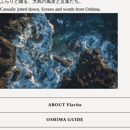
ふらりと綴る、大島の風景と言葉たち。
Casually jotted down, Scenes and words from Oshima.
ABOUT Flarito
OSHIMA GUIDE