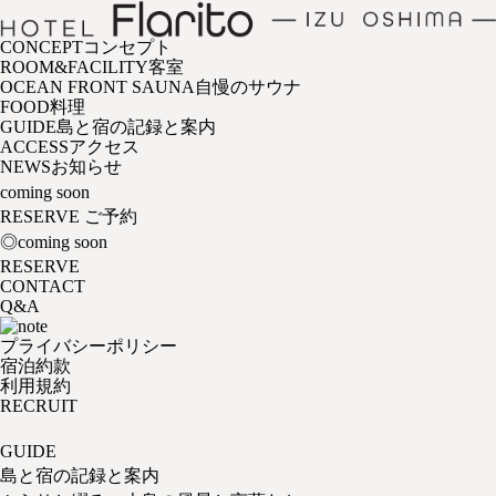
CONCEPT
コンセプト
ROOM&FACILITY
客室
OCEAN FRONT SAUNA
自慢のサウナ
FOOD
料理
GUIDE
島と宿の記録と案内
ACCESS
アクセス
NEWS
お知らせ
coming soon
RESERVE
ご予約
◎coming soon
RESERVE
CONTACT
Q&A
プライバシーポリシー
宿泊約款
利用規約
RECRUIT
GUIDE
島と宿の記録と案内