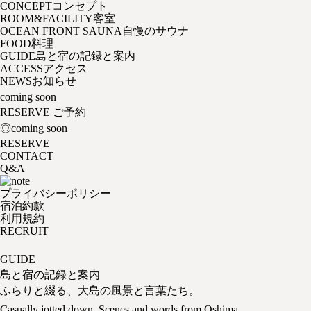
CONCEPT
コンセプト
ROOM&FACILITY
客室
OCEAN FRONT SAUNA
自慢のサウナ
FOOD
料理
GUIDE
島と宿の記録と案内
ACCESS
アクセス
NEWS
お知らせ
coming soon
RESERVE
ご予約
◎coming soon
RESERVE
CONTACT
Q&A
プライバシーポリシー
宿泊約款
利用規約
RECRUIT
GUIDE
島と宿の記録と案内
ふらりと綴る、大島の風景と言葉たち。
Casually jotted down, Scenes and words from Oshima.