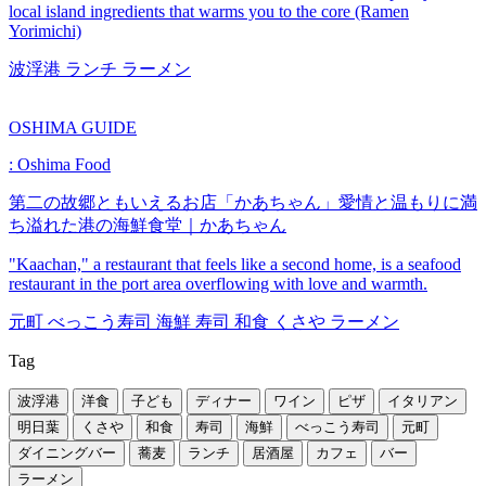
local island ingredients that warms you to the core (Ramen
Yorimichi)
波浮港
ランチ
ラーメン
OSHIMA GUIDE
: Oshima Food
第二の故郷ともいえるお店「かあちゃん」愛情と温もりに満
ち溢れた港の海鮮食堂｜かあちゃん
"Kaachan," a restaurant that feels like a second home, is a seafood
restaurant in the port area overflowing with love and warmth.
元町
べっこう寿司
海鮮
寿司
和食
くさや
ラーメン
Tag
波浮港
洋食
子ども
ディナー
ワイン
ピザ
イタリアン
明日葉
くさや
和食
寿司
海鮮
べっこう寿司
元町
ダイニングバー
蕎麦
ランチ
居酒屋
カフェ
バー
ラーメン