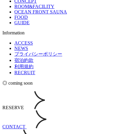
CONCEPT
ROOM&FACILITY
OCEAN FRONT SAUNA
FOOD
GUIDE
Information
ACCESS
NEWS
プライバシーポリシー
宿泊約款
利用規約
RECRUIT
◎ coming soon
RESERVE
CONTACT