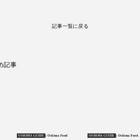
記事一覧に戻る
め記事
OSHIMA GUIDE
: Oshima Food
OSHIMA GUIDE
: Oshima Food