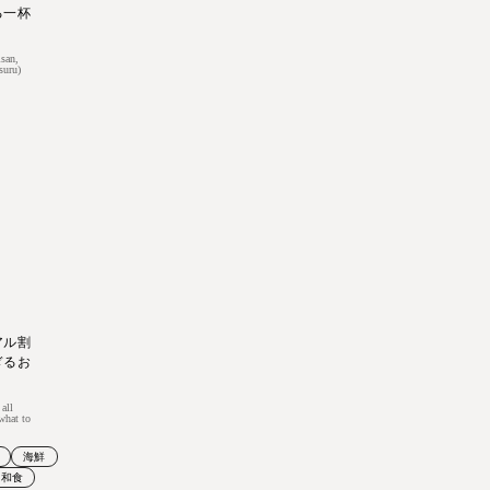
る一杯
isan,
suru)
アル割
ぎるお
 all
 what to
海鮮
和食