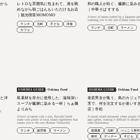
先から
レトロな雰囲気に包まれて、港を眺
和の職人が紡ぐ、臓腑に染み
めながら朝ごはんもいただけるお店
｜中華そば すする
｜観光喫茶MOMOMO
A bowl of ramen crafted by a Japanese art
warming you to the core (Chuka Soba Su
ランチ
元町
子ども
洋食
ランチ
元町
ラーメン
カフェ
OSHIMA GUIDE
: Oshima Food
OSHIMA GUIDE
: Oshima Food
りと洋
島素材を存分に使用した、滋味深い
老若男女が集う、島のカジュ
スープが臓腑に染みる一杯｜らぁ麺
烹で、何を注文するか迷いす
よりみち
店｜市松
y,
A bowl of ramen with a rich, flavorful broth
A casual island restaurant where people of
made with plenty of local island ingredients that
ages gather, making it difficult to decide
warms you to the core (Ramen Yorimichi)
order (Ichimatsu)
ランチ
波浮港
ラーメン
居酒屋
元町
べっこう寿司
寿司
ディナー
子ども