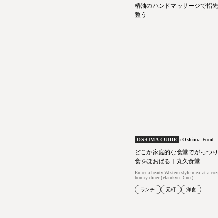
椿油のハンドマッサージで指
整う
OSHIMA GUIDE
: Oshima Food
どこか家庭的な食堂でがっつ
食をほおばる｜丸久食堂
Enjoy a hearty Western-style meal at a coz
homey diner (Marukyu Diner).
ランチ
元町
洋食