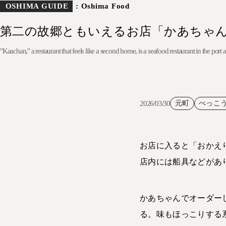
OSHIMA GUIDE
: Oshima Food
第二の故郷ともいえるお店「かあちゃ
"Kaachan," a restaurant that feels like a second home, is a seafood restaurant in the por
2026/03/30
元町
べっこ
お店に入ると「おかえ
店内には船具などがあ
かあちゃんでオーダー
る。味もほっこりする