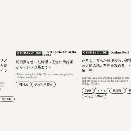
: Local specialties of the
OSHIMA GUIDE
: Oshima Food
OSHIMA GUIDE
island
タリア
赤ちょうちんが目印の渋い酒
明日葉を使った料理～王道の天婦羅
がら島
豆大島の地元料理を攻める 
からアレンジ系まで～
ワイン
屋 島～
Dishes using Ashitaba ~From classic tempura to
creative variations~
Explore local Izu Oshima cuisine at this
charming bar marked by its red lanterns –
land
Izakaya Shima
明日葉
伊豆大島名物
hile
nt
和食
くさや
居酒屋
べっこう寿司
明日葉