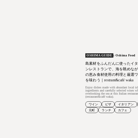
OSHIMA GUIDE
: Oshima Food
島素材をふんだんに使ったイ
ンレストランで、海を眺めな
の恵み食材使用の料理と厳選
を味わう｜restrant&café waka
Enjoy dishes made with abundant local is
ingredients and carefully selected wines w
overlooking the sea at this Italian restaura
(restaurant&café waka).
ワイン
ピザ
イタリアン
元町
ランチ
カフェ