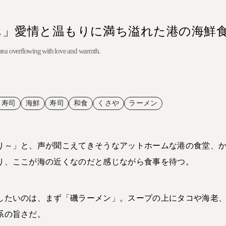
ん」愛情と温もりに満ち溢れた港の海鮮
t area overflowing with love and warmth.
う寿司
海鮮
寿司
和食
くさや
ラーメン
り～」と、声が聞こえてきそうなアットホームな港の食堂、
り、ここが海の近くなのだと感じながら食事を待つ。
したいのは、まず「磯ラーメン」。スープの上にタコや海老
系の旨さだ。