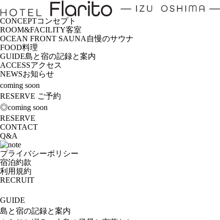
CONCEPT
コンセプト
ROOM&FACILITY
客室
OCEAN FRONT SAUNA
自慢のサウナ
FOOD
料理
GUIDE
島と宿の記録と案内
ACCESS
アクセス
NEWS
お知らせ
coming soon
RESERVE
ご予約
◎coming soon
RESERVE
CONTACT
Q&A
プライバシーポリシー
宿泊約款
利用規約
RECRUIT
GUIDE
島と宿の記録と案内