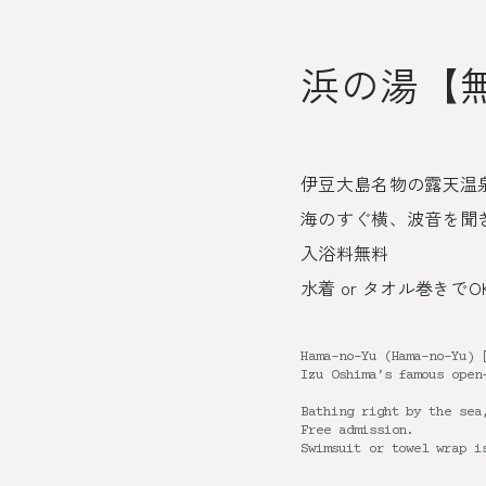
浜の湯【
伊豆大島名物の露天温
海のすぐ横、波音を聞
入浴料無料
水着 or タオル巻きで
Hama-no-Yu (Hama-no-Yu) 
Izu Oshima’s famous open
Bathing right by the sea
Free admission.
Swimsuit or towel wrap i