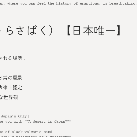
er, where you can feel the history of eruptions, is breathtaking
うらさばく）【日本唯一】
かれる場所。
日常の風景
法律上認定
な世界観
[Japan’s Only]
se you with “”A desert in Japan?””
pe of black volcanic sand