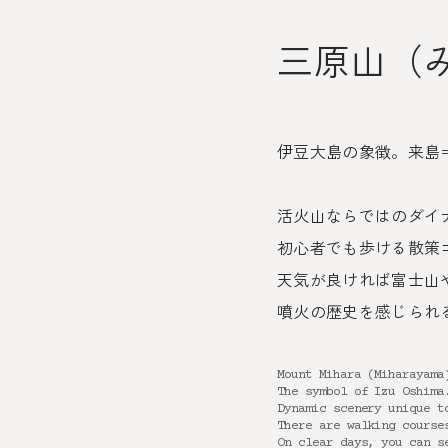
三原山（
伊豆大島の象徴。来島
活火山ならではのダイ
初心者でも歩ける散策
天気が良ければ富士山
噴火の歴史を感じられ
Mount Mihara (Miharayama
The symbol of Izu Oshima
Dynamic scenery unique t
There are walking course
On clear days, you can s