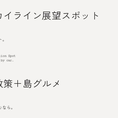
カイライン展望スポット
ト。
tion Spot
 by car.
散策＋島グルメ
むなら。