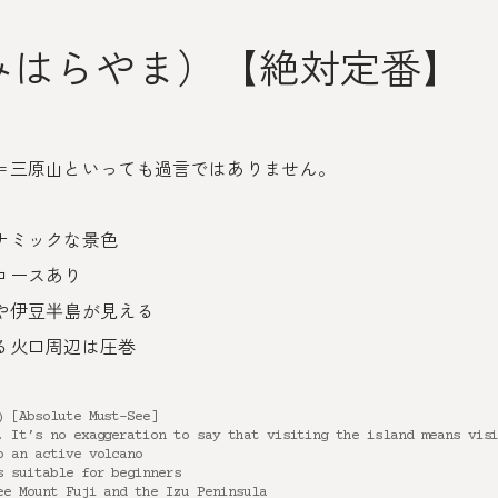
みはらやま）【絶対定番】
＝三原山といっても過言ではありません。
ナミックな景色
コースあり
や伊豆半島が見える
る火口周辺は圧巻
) [Absolute Must-See]
. It’s no exaggeration to say that visiting the island means vis
o an active volcano
s suitable for beginners
ee Mount Fuji and the Izu Peninsula