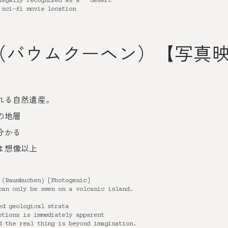
legally recognized as a “”desert””
 sci-fi movie location
（バウムクーヘン）【写真
れる自然遺産。
の地層
分かる
は想像以上
 (Baumkuchen) [Photogenic]
can only be seen on a volcanic island.
ed geological strata
ptions is immediately apparent
d the real thing is beyond imagination.