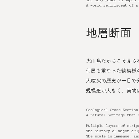
The only place in Japan 
A world reminiscent of a
地層断面
火山島だからこそ見ら
何層も重なった縞模様
大噴火の歴史が一目で
規模感が大きく、実物
Geological Cross-Section
A natural heritage that 
Multiple layers of strip
The history of major eru
The scale is immense, an