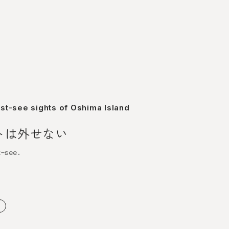
ust-see sights of Oshima Island
トは外せない
t-see.
ト