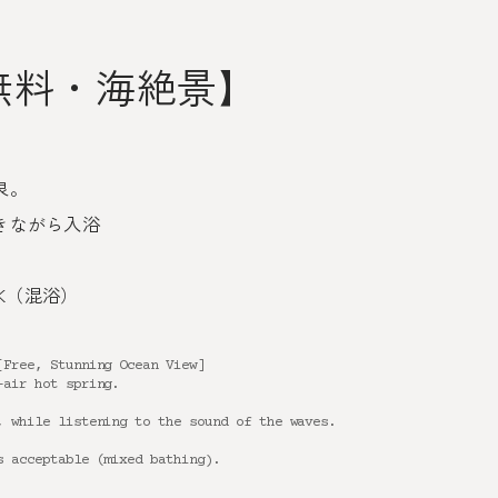
無料・海絶景】
泉。
きながら入浴
OK（混浴）
[Free, Stunning Ocean View]
-air hot spring.
, while listening to the sound of the waves.
s acceptable (mixed bathing).