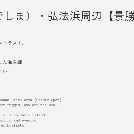
でしま）・弘法浜周辺【景
ントラスト。
した海岸線
れい
ohama Beach Area [Scenic Spot]
een rugged lava and the sea.
l of a volcanic island.
orning and evening.
 enthusiasts.