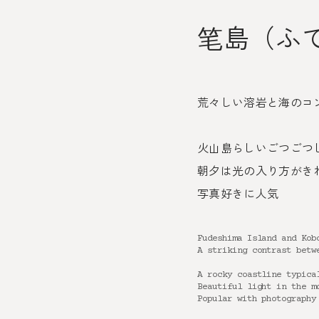
笔島（ふ
荒々しい溶岩と海のコ
火山島らしいごつごつ
朝夕は光の入り方がき
写真好きに人気
Fudeshima Island and Kob
A striking contrast betw
A rocky coastline typica
Beautiful light in the m
Popular with photography