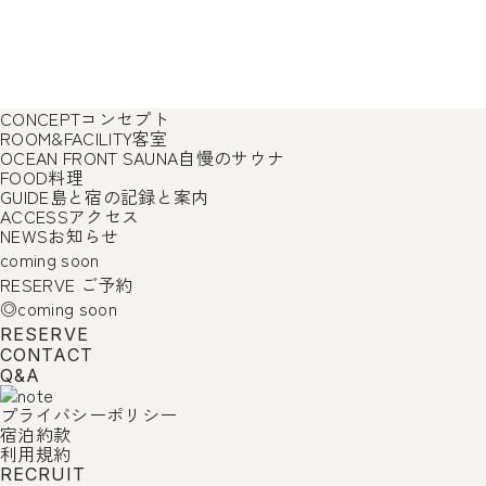
CONCEPT
コンセプト
ROOM&FACILITY
客室
OCEAN FRONT SAUNA
自慢のサウナ
FOOD
料理
GUIDE
島と宿の記録と案内
ACCESS
アクセス
NEWS
お知らせ
coming soon
RESERVE
ご予約
◎coming soon
RESERVE
CONTACT
Q&A
プライバシーポリシー
宿泊約款
利用規約
RECRUIT