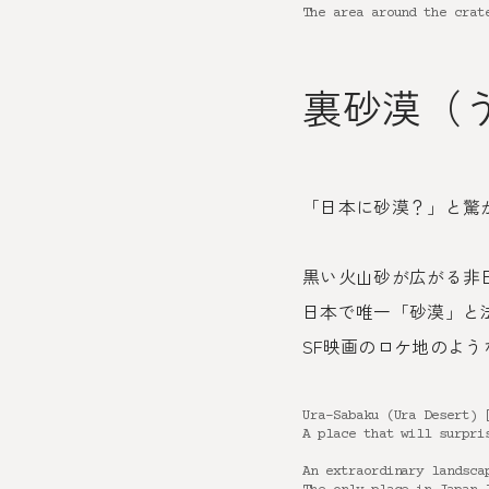
The area around the crat
裏砂漠（
「日本に砂漠？」と驚
黒い火山砂が広がる非
日本で唯一「砂漠」と
SF映画のロケ地のよう
Ura-Sabaku (Ura Desert) 
A place that will surpri
An extraordinary landsca