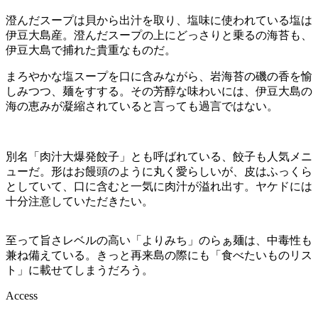
澄んだスープは貝から出汁を取り、塩味に使われている塩は
伊豆大島産。澄んだスープの上にどっさりと乗るの海苔も、
伊豆大島で捕れた貴重なものだ。
まろやかな塩スープを口に含みながら、岩海苔の磯の香を愉
しみつつ、麺をすする。その芳醇な味わいには、伊豆大島の
海の恵みが凝縮されていると言っても過言ではない。
別名「肉汁大爆発餃子」とも呼ばれている、餃子も人気メニ
ューだ。形はお饅頭のように丸く愛らしいが、皮はふっくら
としていて、口に含むと一気に肉汁が溢れ出す。ヤケドには
十分注意していただきたい。
至って旨さレベルの高い「よりみち」のらぁ麺は、中毒性も
兼ね備えている。きっと再来島の際にも「食べたいものリス
ト」に載せてしまうだろう。
Access