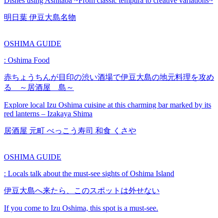
Dishes using Ashitaba ~From classic tempura to creative variations~
明日葉
伊豆大島名物
OSHIMA GUIDE
: Oshima Food
赤ちょうちんが目印の渋い酒場で伊豆大島の地元料理を攻め
る ～居酒屋 島～
Explore local Izu Oshima cuisine at this charming bar marked by its
red lanterns – Izakaya Shima
居酒屋
元町
べっこう寿司
和食
くさや
OSHIMA GUIDE
: Locals talk about the must-see sights of Oshima Island
伊豆大島へ来たら、このスポットは外せない
If you come to Izu Oshima, this spot is a must-see.