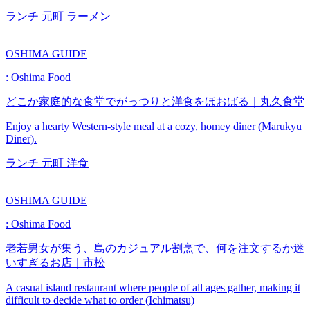
ランチ
元町
ラーメン
OSHIMA GUIDE
: Oshima Food
どこか家庭的な食堂でがっつりと洋食をほおばる｜丸久食堂
Enjoy a hearty Western-style meal at a cozy, homey diner (Marukyu
Diner).
ランチ
元町
洋食
OSHIMA GUIDE
: Oshima Food
老若男女が集う、島のカジュアル割烹で、何を注文するか迷
いすぎるお店｜市松
A casual island restaurant where people of all ages gather, making it
difficult to decide what to order (Ichimatsu)