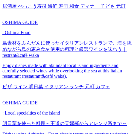
居酒屋
べっこう寿司
海鮮
寿司
和食
ディナー
子ども
元町
OSHIMA GUIDE
: Oshima Food
島素材をふんだんに使ったイタリアンレストランで、海を眺
めながら島の恵み食材使用の料理と厳選ワインを味わう｜
restrant&café waka
Enjoy dishes made with abundant local island ingredients and
carefully selected wines while overlooking the sea at this Italian
restaurant (restaurant&café waka).
ピザ
ワイン
明日葉
イタリアン
ランチ
元町
カフェ
OSHIMA GUIDE
: Local specialties of the island
明日葉を使った料理～王道の天婦羅からアレンジ系まで～