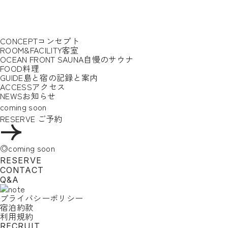
CONCEPT
コンセプト
ROOM&FACILITY
客室
OCEAN FRONT SAUNA
自慢のサウナ
FOOD
料理
GUIDE
島と宿の記録と案内
ACCESS
アクセス
NEWS
お知らせ
coming soon
RESERVE
ご予約
◎coming soon
RESERVE
CONTACT
Q&A
プライバシーポリシー
宿泊約款
利用規約
RECRUIT