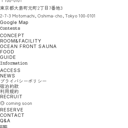
〒100-0101
東京都大島町元町2丁目7番地3
2-7-3 Motomachi, Oshima-cho, Tokyo 100-0101
Google Map
Contents
CONCEPT
ROOM&FACILITY
OCEAN FRONT SAUNA
FOOD
GUIDE
Information
ACCESS
NEWS
プライバシーポリシー
宿泊約款
利用規約
RECRUIT
◎ coming soon
RESERVE
CONTACT
Q&A
SNS