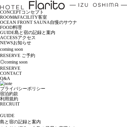
CONCEPT
コンセプト
ROOM&FACILITY
客室
OCEAN FRONT SAUNA
自慢のサウナ
FOOD
料理
GUIDE
島と宿の記録と案内
ACCESS
アクセス
NEWS
お知らせ
coming soon
RESERVE
ご予約
◎coming soon
RESERVE
CONTACT
Q&A
プライバシーポリシー
宿泊約款
利用規約
RECRUIT
GUIDE
島と宿の記録と案内