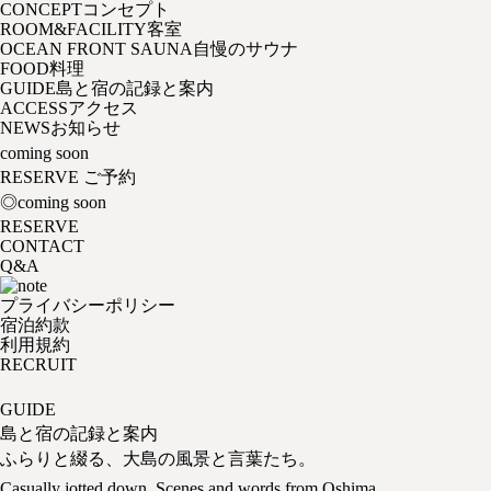
CONCEPT
コンセプト
ROOM&FACILITY
客室
OCEAN FRONT SAUNA
自慢のサウナ
FOOD
料理
GUIDE
島と宿の記録と案内
ACCESS
アクセス
NEWS
お知らせ
coming soon
RESERVE
ご予約
◎coming soon
RESERVE
CONTACT
Q&A
プライバシーポリシー
宿泊約款
利用規約
RECRUIT
GUIDE
島と宿の記録と案内
ふらりと綴る、大島の風景と言葉たち。
Casually jotted down, Scenes and words from Oshima.